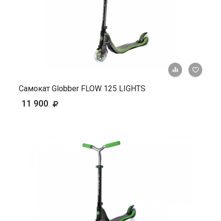
+ К ср
Самокат Globber FLOW 125 LIGHTS
11 900