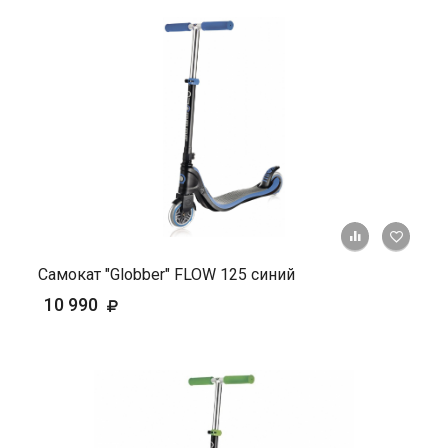
+ К ср
Самокат "Globber" FLOW 125 синий
10 990