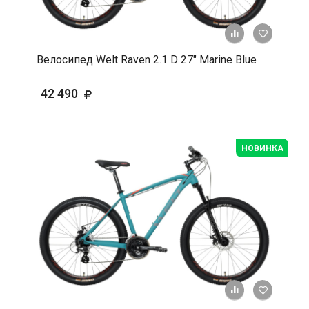
+ К срав
В 
Велосипед Welt Raven 2.1 D 27" Marine Blue
42 490
НОВИНКА
+ К срав
В 