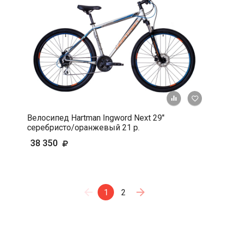
+ К срав
В 
Велосипед Hartman Ingword Next 29"
серебристо/оранжевый 21 р.
38 350
1
2