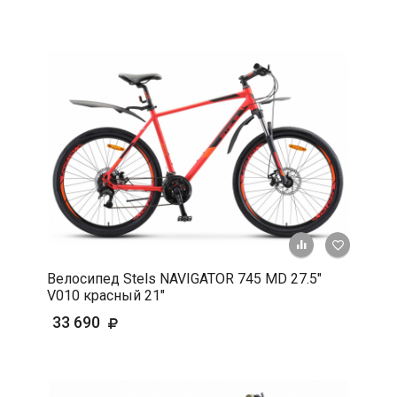
+ К срав
В 
Велосипед Stels NAVIGATOR 745 MD 27.5"
V010 красный 21"
33 690