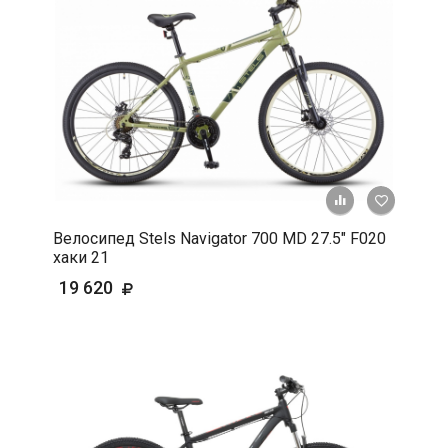
+ К срав
В 
Велосипед Stels Navigator 700 MD 27.5" F020
хаки 21
19 620