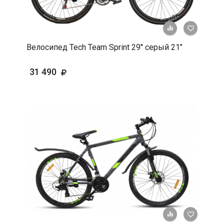
+ К срав
В 
Велосипед Tech Team Sprint 29'' серый 21’’
31 490
+ К срав
В 