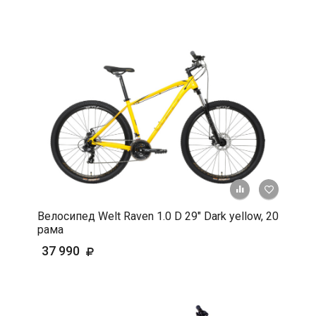
+ К срав
В 
Велосипед Welt Raven 1.0 D 29" Dark yellow, 20
рама
37 990