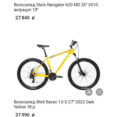
Велосипед Stels Navigator 620 MD 26" V010
антрацит 19"
27 840
+ К срав
В 
Велосипед Welt Raven 1.0 D 27" 2023 Dark
Yellow 18 р.
37 990