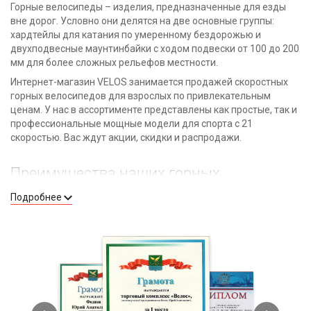
Горные велосипеды – изделия, предназначенные для езды
вне дорог. Условно они делятся на две основные группы:
хардтейлы для катания по умеренному бездорожью и
двухподвесные маунтинбайки с ходом подвески от 100 до 200
мм для более сложных рельефов местности.
Интернет-магазин VELOS занимается продажей скоростных
горных велосипедов для взрослых по привлекательным
ценам. У нас в ассортименте представлены как простые, так и
профессиональные мощные модели для спорта с 21
скоростью. Вас ждут акции, скидки и распродажи.
Преимущества наших горных
велосипедов
Подробнее
Подходят для езды как по труднопроходимым местам,
так и по городским улицам.
Позволяют выделиться благодаря яркому, спортивному
виду.
Имеют хорошие амортизаторы, дисковые тормоза и
многоскоростную систему передач.
При помощи комплектующих могут