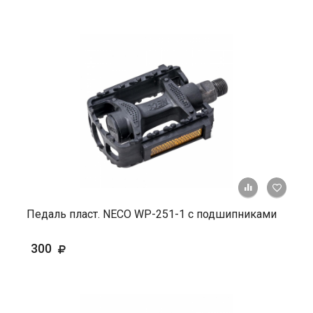
+ К ср
Педаль пласт. NECO WP-251-1 с подшипниками
300