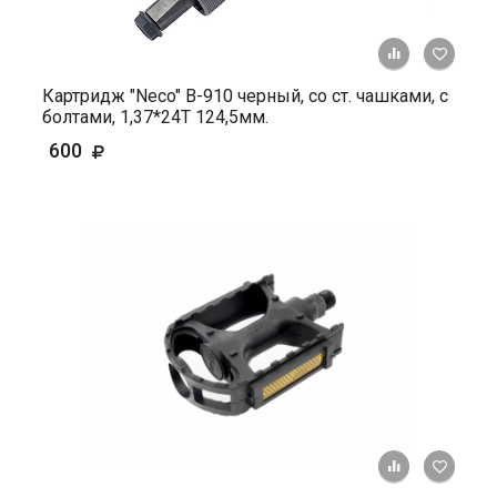
+ К ср
Картридж "Neco" B-910 черный, со ст. чашками, с
болтами, 1,37*24Т 124,5мм.
600
+ К ср