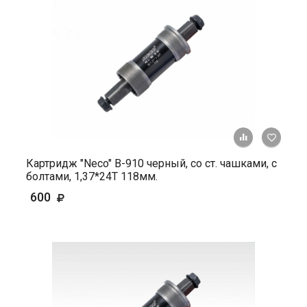
+ К ср
Картридж "Neco" B-910 черный, со ст. чашками, с
болтами, 1,37*24Т 118мм.
600