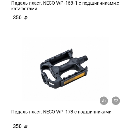
Педаль пласт. NECO WP-168-1 с подшипниками,с
катафотами
350
+ К ср
Педаль пласт. NECO WP-178 с подшипниками
350