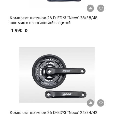
+ К ср
Комплект шатунов 26 D-ED*3 "Neco" 28/38/48
алюмин.с пластиковой защитой
1 990
+ К ср
Комплект шатунов 26 D-ED*3 "Neco" 24/34/42