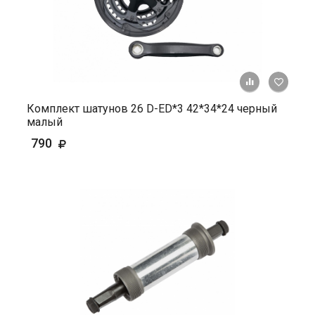
+ К ср
Комплект шатунов 26 D-ED*3 42*34*24 черный
малый
790