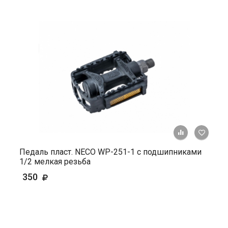
+ К ср
Педаль пласт. NECO WP-251-1 с подшипниками
1/2 мелкая резьба
350