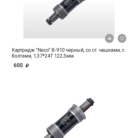
+ К ср
Картридж "Neco" B-910 черный, со ст. чашками, с
болтами, 1,37*24Т 122,5мм.
600