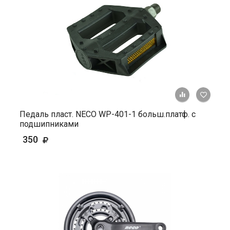
+ К ср
Педаль пласт. NECO WP-401-1 больш.платф. с
подшипниками
350