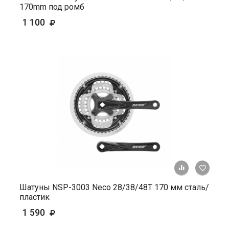
170mm под ромб
1 100
+ К ср
Шатуны NSP-3003 Neco 28/38/48T 170 мм сталь/
пластик
1 590