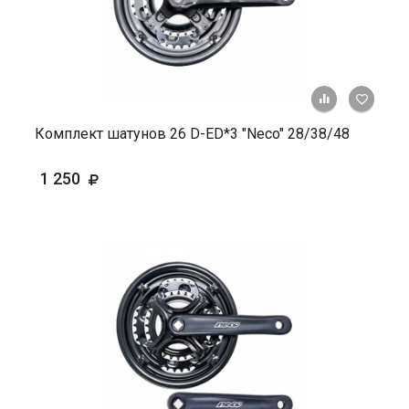
+ К ср
Комплект шатунов 26 D-ED*3 "Neco" 28/38/48
1 250