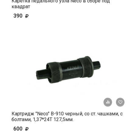
Каретка педального узла Neco в сборе под
квадрат
390
+ К ср
Картридж "Neco" B-910 черный, со ст. чашками, с
болтами, 1,37*24Т 127,5мм.
600