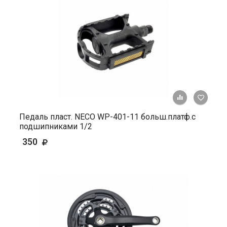
+ К ср
Педаль пласт. NECO WP-401-11 больш.платф.с
подшипниками 1/2
350