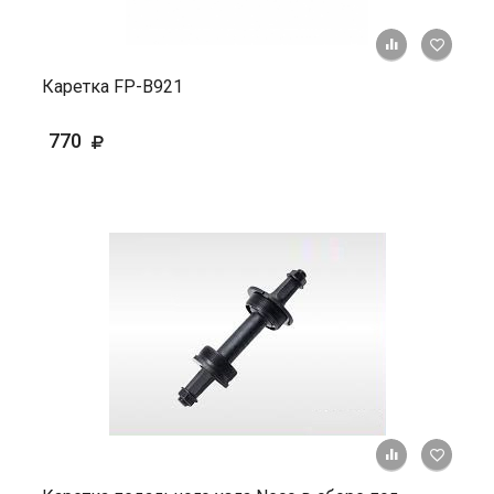
+ К ср
Каретка FP-В921
770
+ К ср