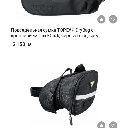
+ К ср
Подседельная сумка TOPEAK DryBag с
креплением QuickClick, черн version, сред,
2 150
+ К ср