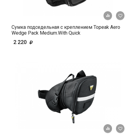
+ К ср
Сумка подседельная с креплением Topeak Aero
Wedge Pack Medium.With Quick
2 220
+ К ср