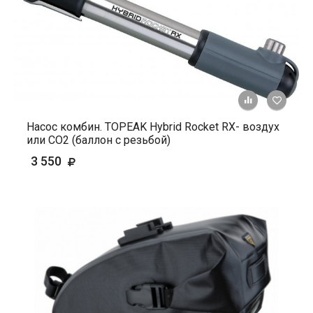
+ К ср
Насос комбин. TOPEAK Hybrid Rocket RX- воздух
или CO2 (баллон с резьбой)
3 550