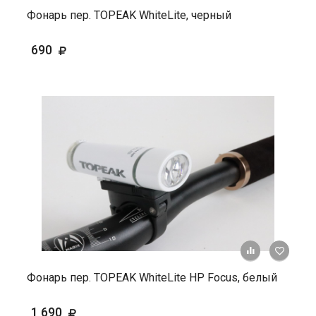
Фонарь пер. TOPEAK WhiteLite, черный
690
+ К ср
Фонарь пер. TOPEAK WhiteLite НР Focus, белый
1 690