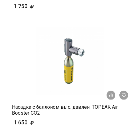
1 750
+ К ср
Насадка с баллоном выс. давлен. TOPEAK Air
Booster CO2
1 650