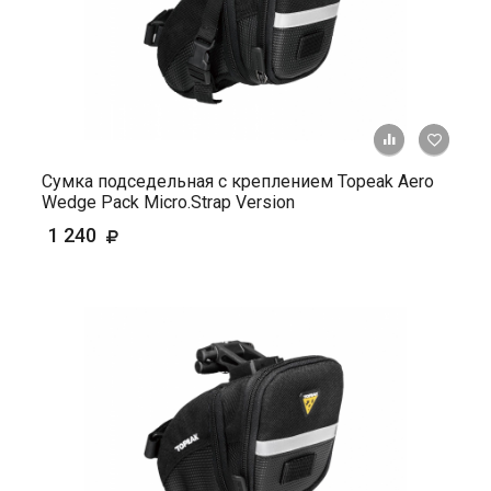
+ К ср
Сумка подседельная с креплением Topeak Aero
Wedge Pack Micro.Strap Version
1 240