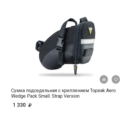
+ К ср
Сумка подседельная с креплением Topeak Aero
Wedge Pack Small. Strap Version
1 330