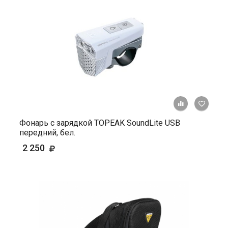
+ К ср
Фонарь с зарядкой TOPEAK SoundLite USB
передний, бел.
2 250