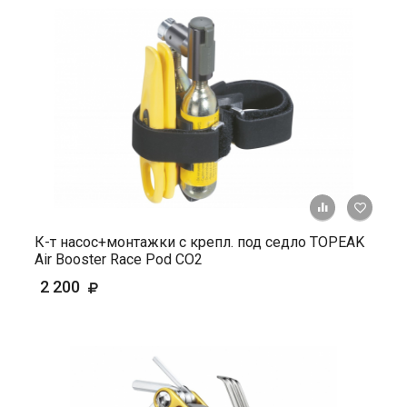
+ К ср
К-т насос+монтажки с крепл. под седло TOPEAK
Air Booster Race Pod CO2
2 200