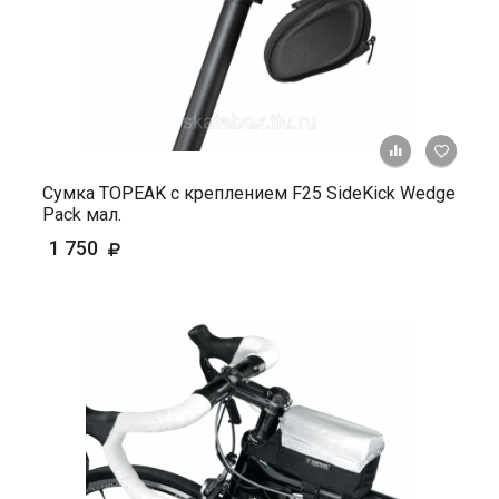
+ К ср
Сумка TOPEAK с креплением F25 SideKick Wedge
Pack мал.
1 750