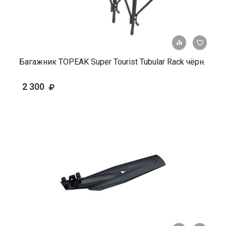
+ К ср
Багажник TOPEAK Super Tourist Tubular Rack чёрн.
2 300