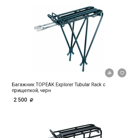
+ К ср
Багажник TOPEAK Explorer Tubular Rack с
прищепкой, черн
2 500