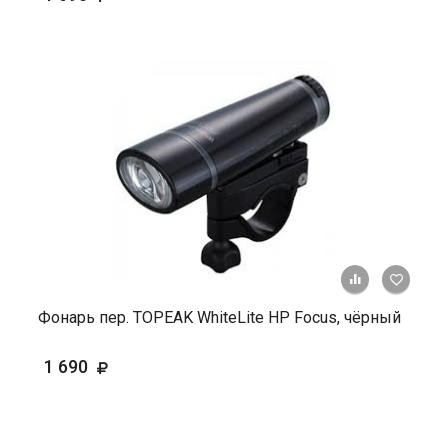
+ К ср
Фонарь пер. TOPEAK WhiteLite НР Focus, чёрный
1 690