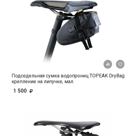
+ К ср
Подседельная сумка водопрониц.TOPEAK DryBag
крепление на липучке, мал.
1 500