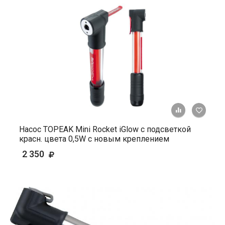
+ К ср
Насос TOPEAK Mini Rocket iGlow с подсветкой
красн. цвета 0,5W с новым креплением
2 350