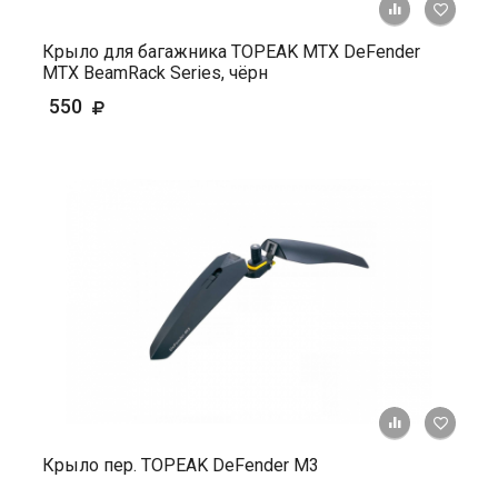
+ К ср
Крыло для багажника TOPEAK МТХ DeFender
МТХ BeamRack Series, чёрн
550
+ К ср
Крыло пер. TOPEAK DeFender М3