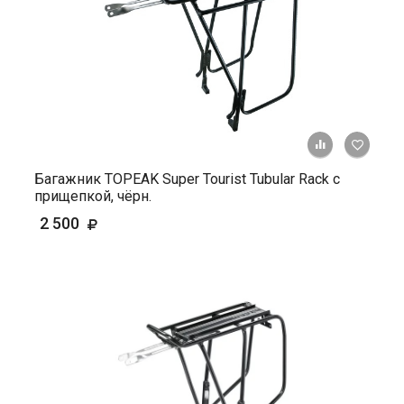
+ К ср
Багажник TOPEAK Super Tourist Tubular Rack с
прищепкой, чёрн.
2 500