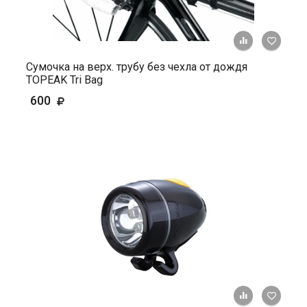
+ К ср
Сумочка на верх. трубу без чехла от дождя
TOPEAK Tri Bag
600
+ К ср