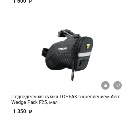
1 600
+ К ср
Подседельная сумка TOPEAK с креплением Aero
Wedge Pack F25, мал.
1 350