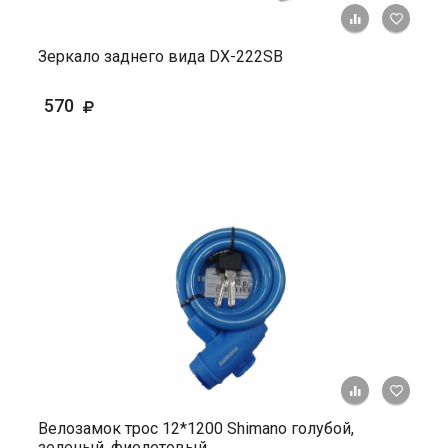
+ К ср
Зеркало заднего вида DX-222SB
570
+ К ср
Велозамок трос 12*1200 Shimano голубой,
зеленый, фиолетовый