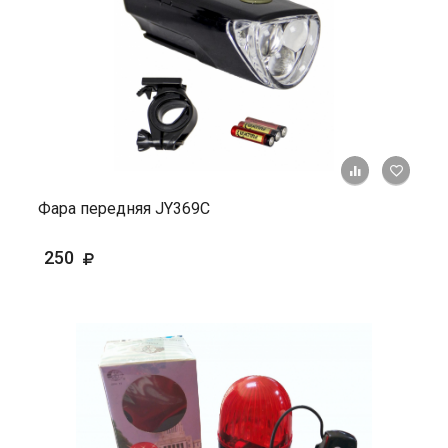
+ К ср
Фара передняя JY369C
250