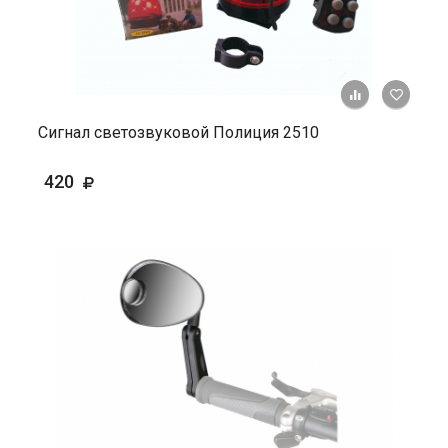
+ К ср
Сигнал светозвуковой Полиция 2510
420