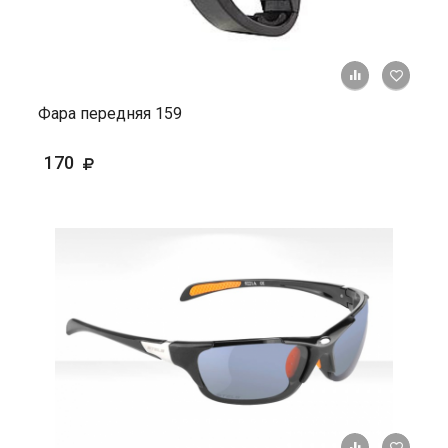
+ К ср
Фара передняя 159
170
+ К ср