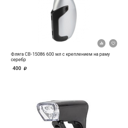
+ К ср
Фляга СВ-15086 600 мл с креплением на раму
серебр
400