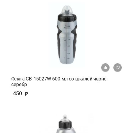
+ К ср
Фляга СВ-15027W 600 мл со шкалой черно-
серебр
450