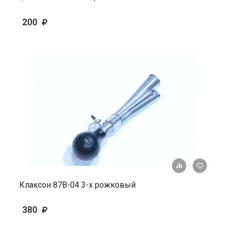
200
+ К ср
Клаксон 87В-04 3-х рожковый
380