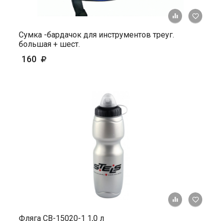
+ К ср
Сумка -бардачок для инструментов треуг.
большая + шест.
160
+ К ср
Фляга СВ-15020-1 1,0 л