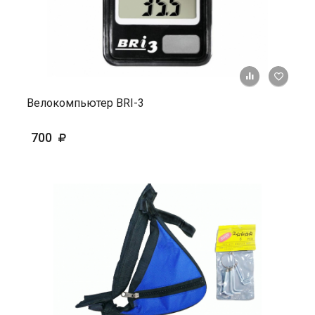
+ К ср
Велокомпьютер BRI-3
700