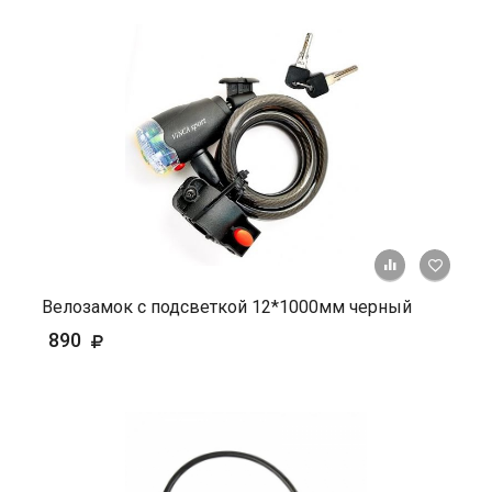
+ К ср
Велозамок с подсветкой 12*1000мм черный
890