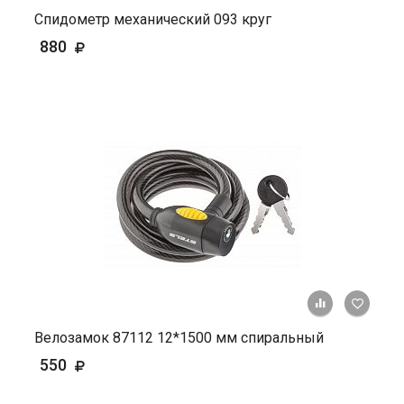
Спидометр механический 093 круг
880
+ К ср
Велозамок 87112 12*1500 мм спиральный
550