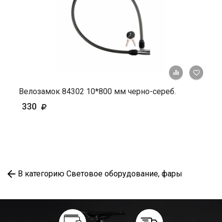
+ К ср
Велозамок 84302 10*800 мм черно-сереб.
330
В категорию Световое оборудование, фары