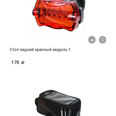
+ К ср
Стоп задний красный модель 1
170