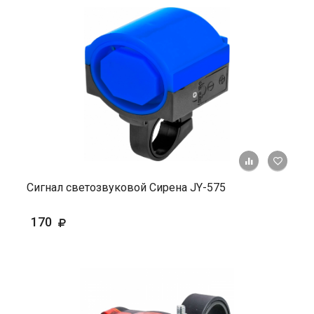
+ К ср
Сигнал светозвуковой Сирена JY-575
170