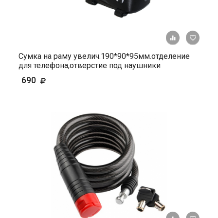
+ К ср
Сумка на раму увелич.190*90*95мм.отделение
для телефона,отверстие под наушники
690