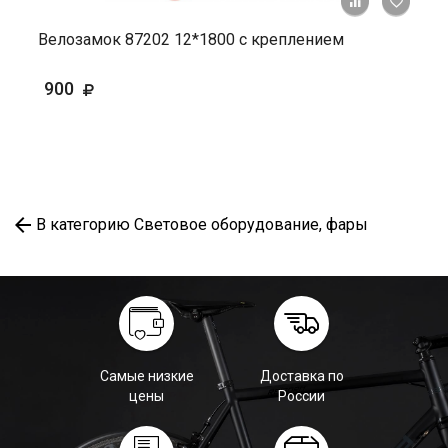
+ К ср
Велозамок 87202 12*1800 с креплением
900
В категорию Световое оборудование, фары
Самые низкие
Доставка по
цены
России