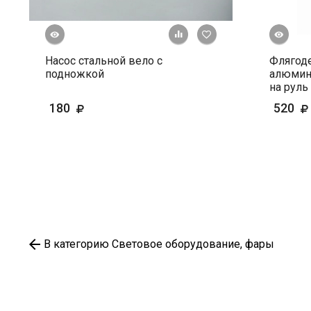
росмотр
Быстрый просмотр
+ К сравнению
В избранное
Насос стальной вело с
Флягод
подножкой
алюмин
на руль
180
520
В категорию Световое оборудование, фары