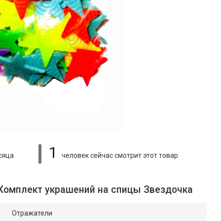
1
сяца
человек сейчас смотрит
этот товар
 Комплект украшений на спицы Звездочка
Отражатели