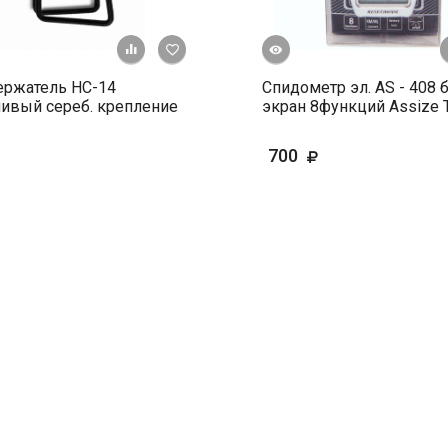
Быстрый просмотр
+ К сравнению
В избранное
ержатель HС-14
Спидометр эл. AS - 408
ивый сереб. крепление
экран 8функций Assize 
700