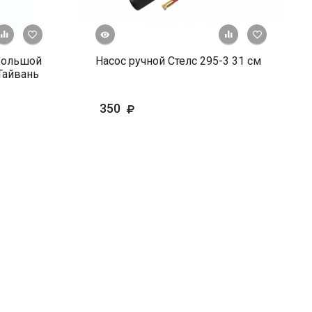
Быстрый просмотр
+ К сравнению
В избранное
+ К сравне
В и
 большой
Насос ручной Стелс 295-3 31 см
Тайвань
350