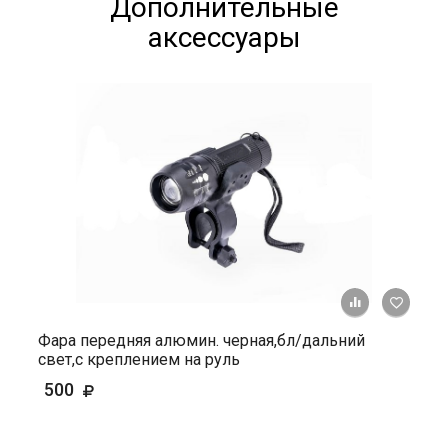
Дополнительные
аксессуары
+ К ср
Фара передняя алюмин. черная,бл/дальний
свет,с креплением на руль
500