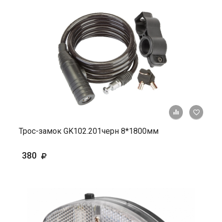
+ К ср
Трос-замок GK102.201черн 8*1800мм
380