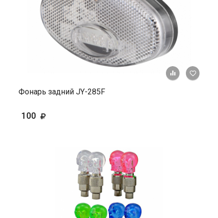
+ К ср
Фонарь задний JY-285F
100