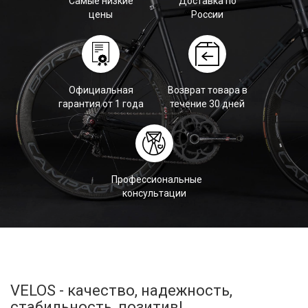
Самые низкие
Доставка по
цены
России
Официальная
Возврат товара в
гарантия от 1 года
течение 30 дней
Профессиональные
консультации
VELOS - качество, надежность,
стабильность, позитив!