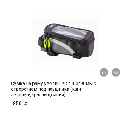
+ К ср
Сумка на раму увелич.195*100*90мм.с
отверстием под наушники (кант
зеленый,красный,синий)
850