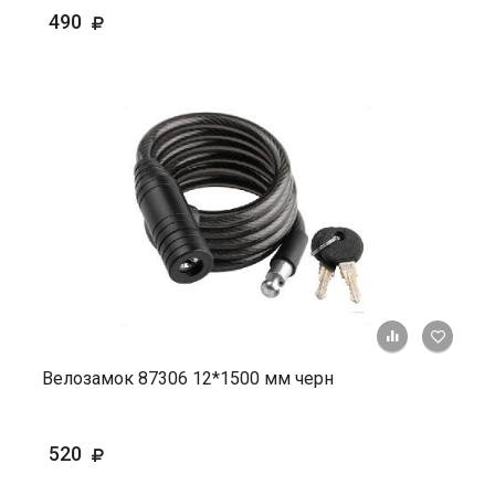
490
+ К ср
Велозамок 87306 12*1500 мм черн
520