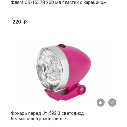
Фляга СВ-1557В 200 мл пластик с карабином
220
+ К ср
Фонарь перед JY-592 3 светодиод.-
белый.зелен.розов.фиолет