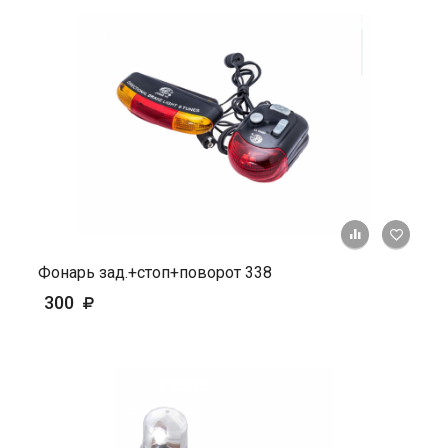
+ К ср
Фонарь зад.+стоп+поворот 338
300