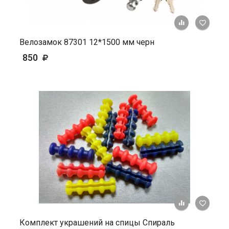
+ К ср
Велозамок 87301 12*1500 мм черн
850
+ К ср
Комплект украшений на спицы Спираль