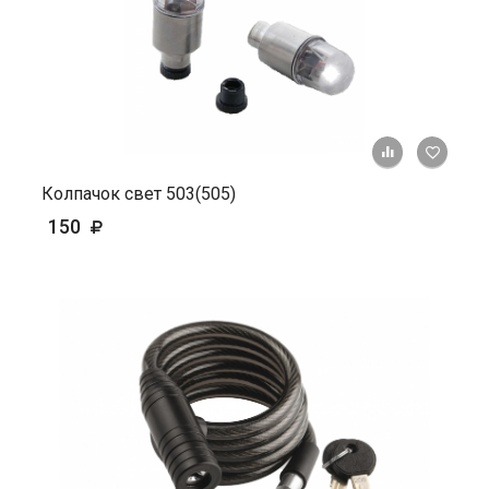
+ К ср
Колпачок свет 503(505)
150