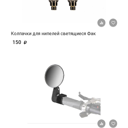
+ К ср
Колпачки для нипелей светящиеся Фак
150
+ К ср