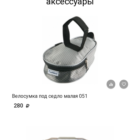
аксессуары
+ К ср
Велосумка под седло малая 051
280