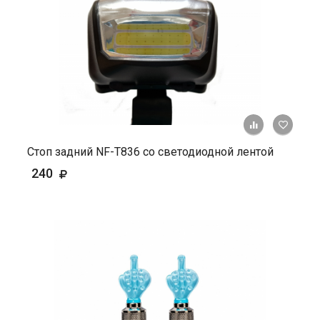
+ К ср
Стоп задний NF-T836 cо светодиодной лентой
240