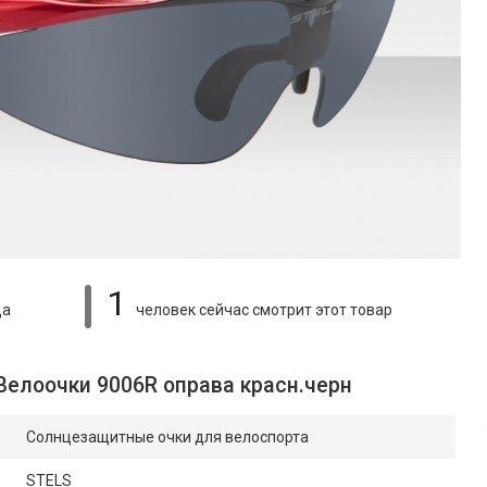
1
ца
человек сейчас смотрит
этот товар
Велоочки 9006R оправа красн.черн
Солнцезащитные очки для велоспорта
STELS