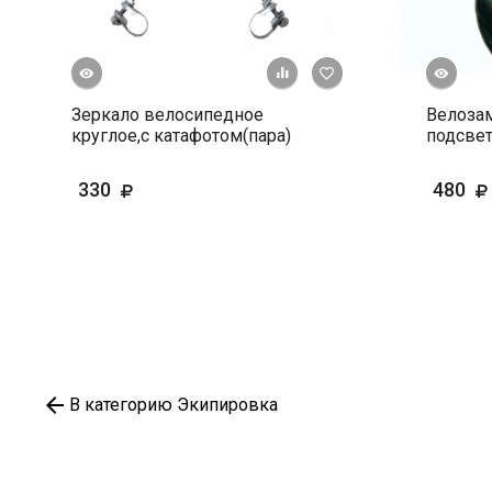
росмотр
Быстрый просмотр
+ К сравнению
В избранное
Зеркало велосипедное
Велозам
круглое,с катафотом(пара)
подсвет
330
480
В категорию Экипировка