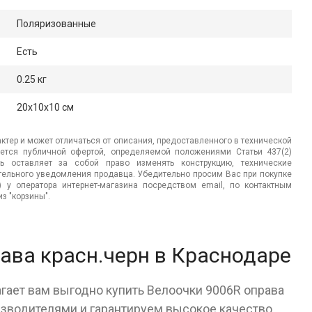
Поляризованные
Есть
0.25 кг
20x10x10 см
ктер и может отличаться от описания, предоставленного в технической
яется публичной офертой, определяемой положениями Статьи 437(2)
ь оставляет за собой право изменять конструкцию, технические
ительного уведомления продавца. Убедительно просим Вас при покупке
.) у оператора интернет-магазина посредством email, по контактным
з "корзины".
ава красн.черн в Краснодаре
гает вам выгодно купить Велоочки 9006R оправа
зводителями и гарантируем высокое качество