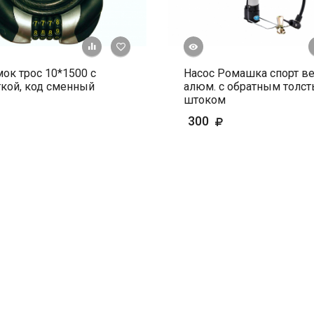
Быстрый просмотр
+ К сравнению
В избранное
ок трос 10*1500 с
Насос Ромашка спорт в
кой, код сменный
алюм. с обратным толс
штоком
300