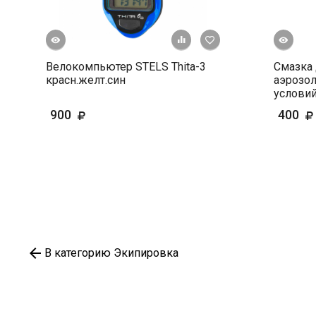
росмотр
Быстрый просмотр
+ К сравнению
В избранное
Велокомпьютер STELS Thita-3
Смазка 
красн.желт.син
аэрозол
услови
900
400
В категорию Экипировка