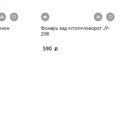
Быстрый просмотр
+ К сравнению
В избранное
+ К сравне
В и
енок
Фонарь зад.+стоп+поворот JY-
208
590