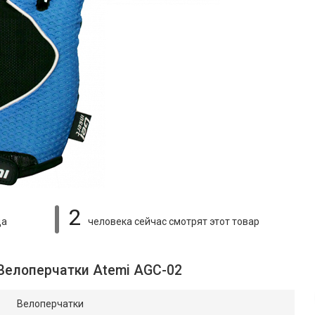
2
ца
человека сейчас смотрят
этот товар
 Велоперчатки Atemi AGC-02
Велоперчатки