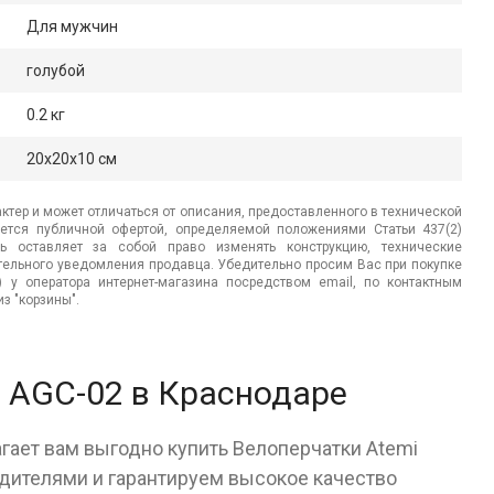
Для мужчин
голубой
0.2 кг
20x20x10 см
ктер и может отличаться от описания, предоставленного в технической
яется публичной офертой, определяемой положениями Статьи 437(2)
ь оставляет за собой право изменять конструкцию, технические
ительного уведомления продавца. Убедительно просим Вас при покупке
.) у оператора интернет-магазина посредством email, по контактным
з "корзины".
i AGC-02 в Краснодаре
гает вам выгодно купить Велоперчатки Atemi
дителями и гарантируем высокое качество