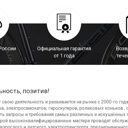
России
Официальная гарантия
Возв
от 1 года
тече
ьность, позитив!
свою деятельность и развивается на рынке с 2000-го год
в, электросамокатов, гироскутеров, роликовых коньков , с
ь запросы и требования самых различных и искушённых п
оторой высококвалифицированные мастера проводят обсл
взрослого и детского электротранспорта, предназначенног