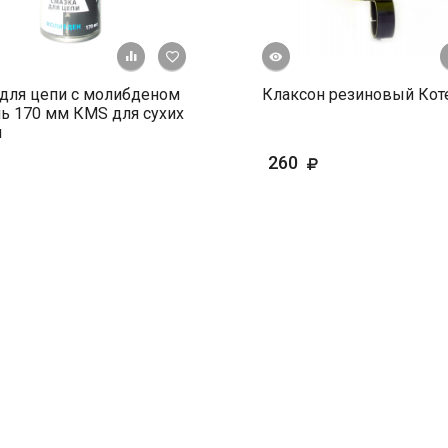
Быстрый просмотр
+ К сравнению
В избранное
для цепи с молибденом
Клаксон резиновый Кот
ь 170 мм КМS для сухих
й
260