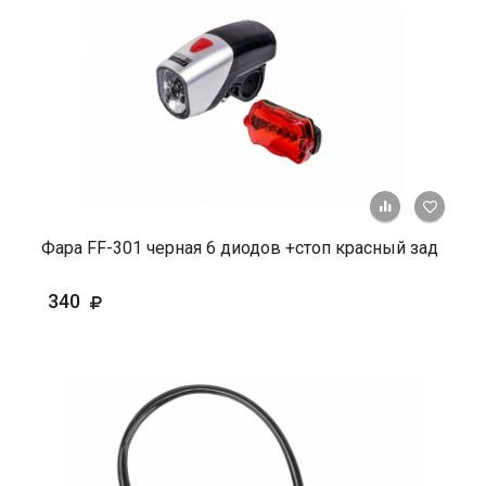
+ К ср
Фара FF-301 черная 6 диодов +стоп красный зад
340