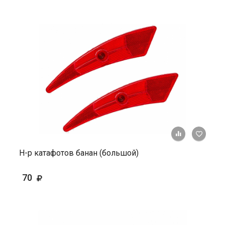
+ К ср
Н-р катафотов банан (большой)
70