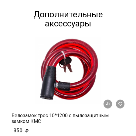
Дополнительные
аксессуары
+ К ср
Велозамок трос 10*1200 с пылезащитным
замком КМС
350