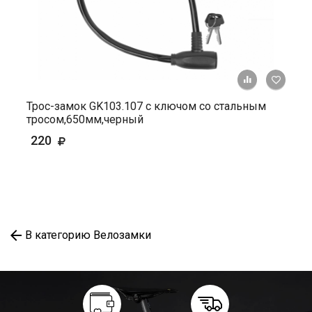
+ К ср
Трос-замок GK103.107 с ключом со стальным
тросом,650мм,черный
220
В категорию Велозамки