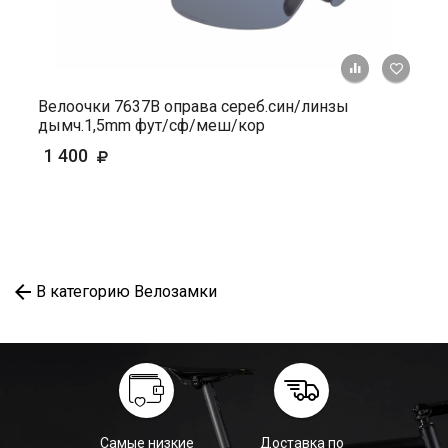
+ К ср
Велоочки 7637В оправа сереб.син/линзы
дымч.1,5mm фут/сф/меш/кор
1 400
В категорию Велозамки
Самые низкие
Доставка по