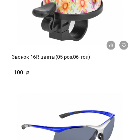
+ К ср
Звонок 16R цветы(05 роз,06-гол)
100