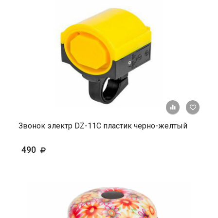
+ К ср
Звонок электр DZ-11C пластик черно-желтый
490