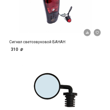
+ К ср
Сигнал светозвуковой БАНАН
310