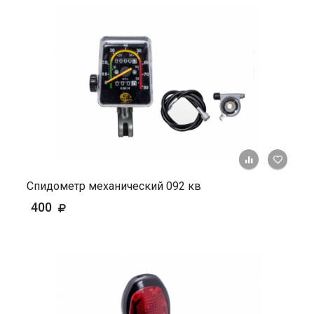
+ К ср
Спидометр механический 092 кв
400