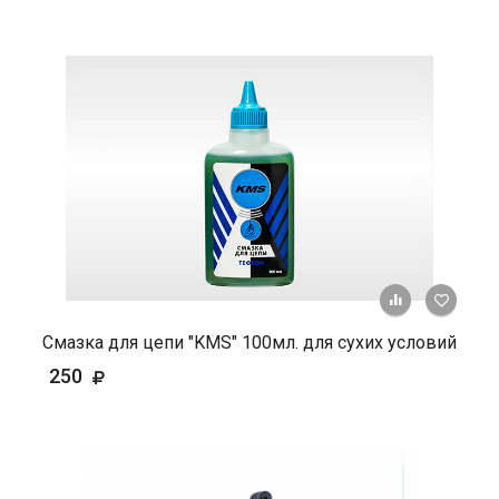
+ К ср
Смазка для цепи "KMS" 100мл. для сухих условий
250