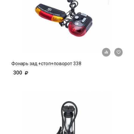
+ К ср
Фонарь зад.+стоп+поворот 338
300