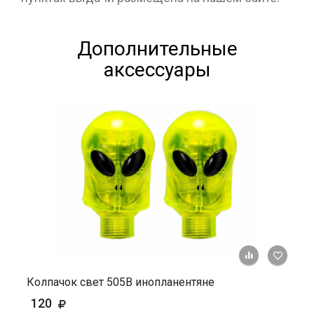
Дополнительные
аксессуары
+ К ср
Колпачок свет 505В инопланентяне
120