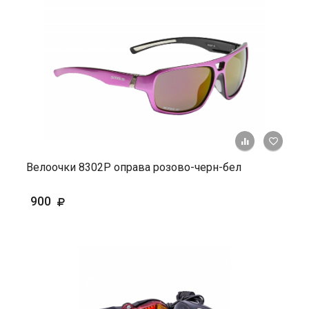
+ К ср
Велоочки 8302Р оправа розово-черн-бел
900