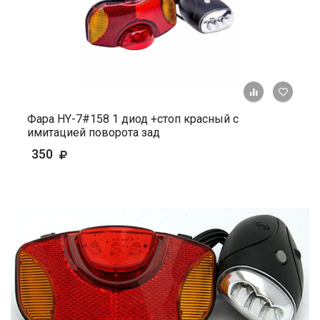
+ К ср
Фара HY-7#158 1 диод +стоп красный c
имитацией поворота зад
350