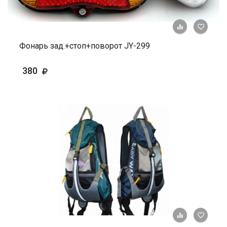
+ К ср
Фонарь зад.+стоп+поворот JY-299
380
+ К ср