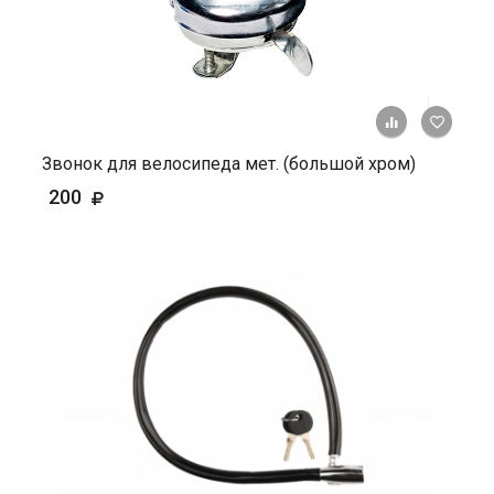
+ К ср
Звонок для велосипеда мет. (большой хром)
200