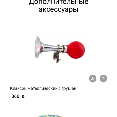
Дополнительные
аксессуары
+ К ср
Клаксон металлический с грушей
360