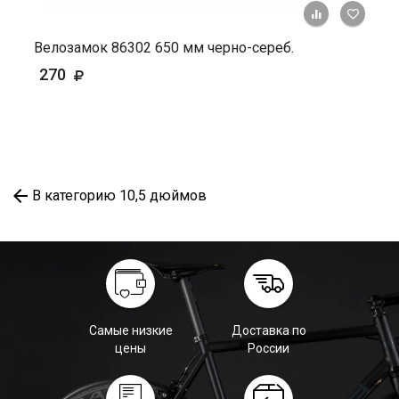
+ К ср
Велозамок 86302 650 мм черно-сереб.
270
В категорию 10,5 дюймов
Самые низкие
Доставка по
цены
России