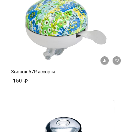
+ К ср
Звонок 57R ассорти
150