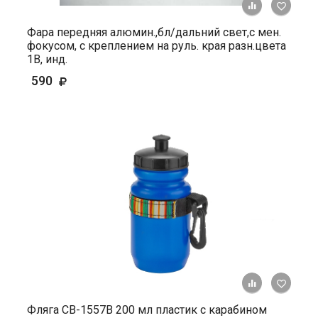
+ К ср
Фара передняя алюмин.,бл/дальний свет,с мен.
фокусом, с креплением на руль. края разн.цвета
1В, инд.
590
+ К ср
Фляга СВ-1557В 200 мл пластик с карабином