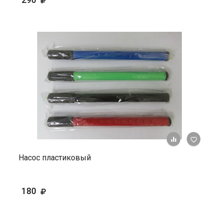
+ К ср
Насос пластиковый
180