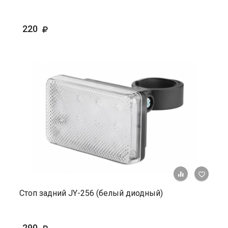
220
+ К ср
Стоп задний JY-256 (белый диодный)
290