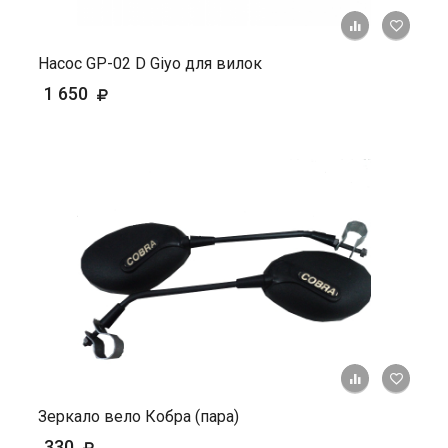
+ К ср
Насос GP-02 D Giyo для вилок
1 650
+ К ср
Зеркало вело Кобра (пара)
330