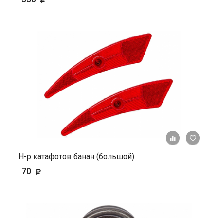
+ К ср
Н-р катафотов банан (большой)
70