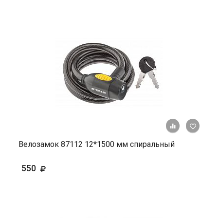
+ К ср
Велозамок 87112 12*1500 мм спиральный
550