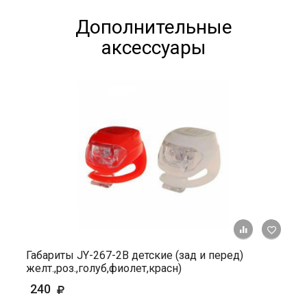
Дополнительные
аксессуары
+ К ср
Габариты JY-267-2В детские (зад и перед)
желт.,роз.,голуб,фиолет,красн)
240