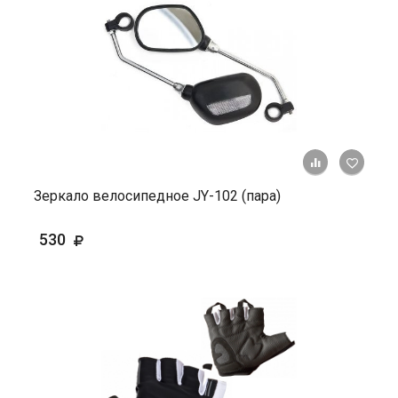
+ К ср
Зеркало велосипедное JY-102 (пара)
530