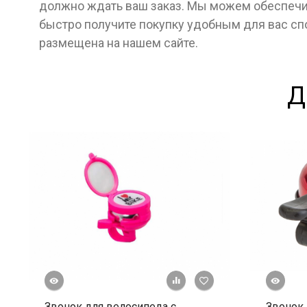
должно ждать ваш заказ. Мы можем обеспечит
быстро получите покупку удобным для вас с
размещена на нашем сайте.
Д
росмотр
Быстрый просмотр
+ К сравнению
В избранное
Звонок для велосипеда с
Звонок 