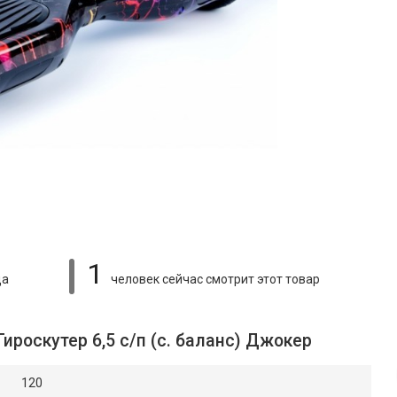
1
ца
человек сейчас смотрит
этот товар
ироскутер 6,5 с/п (с. баланс) Джокер
120