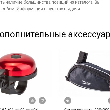
ь наличие большинства позиций из каталога. Вы
пособом. Информация о пунктах выдачи
ополнительные аксессуа
Быстрый просмотр
+ К сравнению
В избранное
16А-(01-кр,02-зол,04-
Сумка под раму 220*200