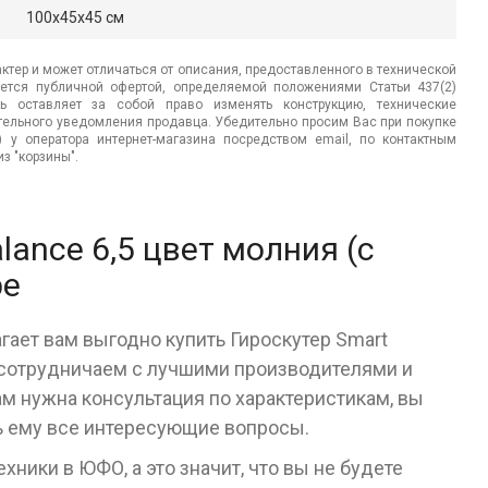
100x45x45 см
ктер и может отличаться от описания, предоставленного в технической
яется публичной офертой, определяемой положениями Статьи 437(2)
ь оставляет за собой право изменять конструкцию, технические
ительного уведомления продавца. Убедительно просим Вас при покупке
.) у оператора интернет-магазина посредством email, по контактным
з "корзины".
lance 6,5 цвет молния (с
ре
гает вам выгодно купить Гироскутер Smart
ы сотрудничаем с лучшими производителями и
ам нужна консультация по характеристикам, вы
ь ему все интересующие вопросы.
ники в ЮФО, а это значит, что вы не будете