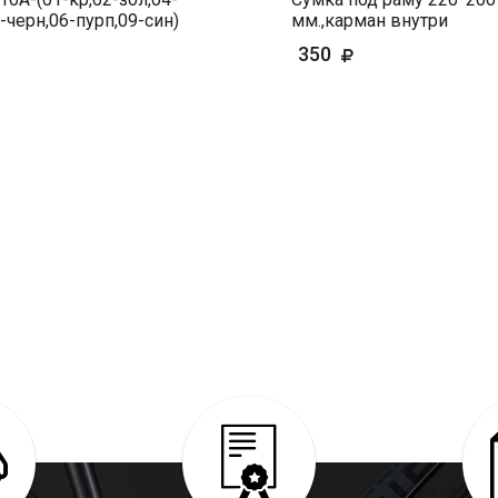
-черн,06-пурп,09-син)
мм.,карман внутри
350