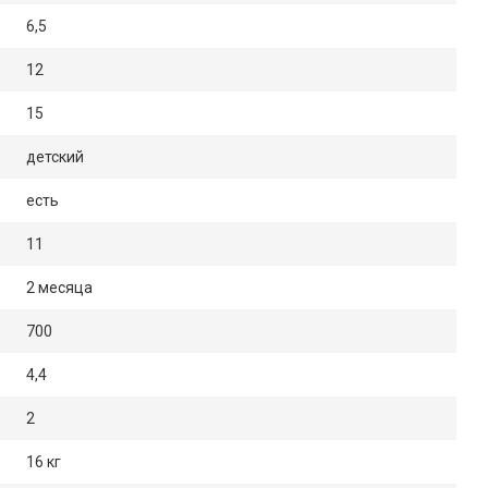
6,5
12
15
детский
есть
11
2 месяца
700
4,4
2
16 кг