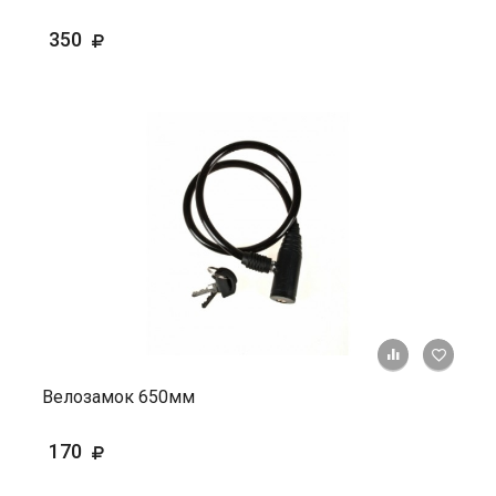
350
+ К ср
Велозамок 650мм
170