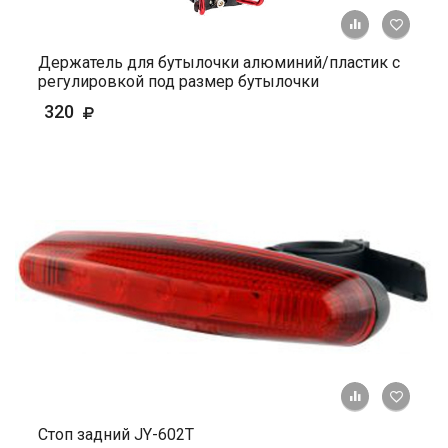
+ К ср
Держатель для бутылочки алюминий/пластик с
регулировкой под размер бутылочки
320
+ К ср
Стоп задний JY-602Т