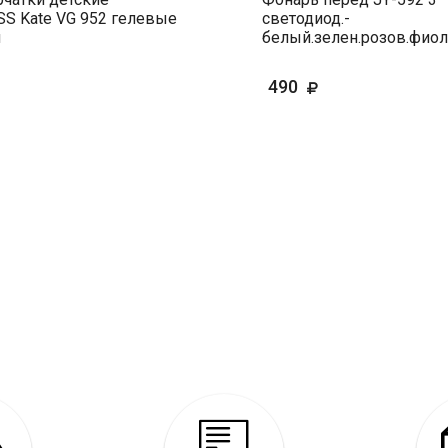
S Kate VG 952 гелевые
светодиод.-
и
белый.зелен.розов.фиол
490