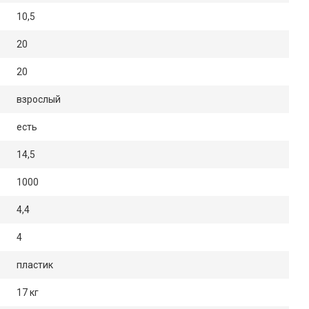
10,5
20
20
взрослый
есть
14,5
1000
4,4
4
пластик
17 кг