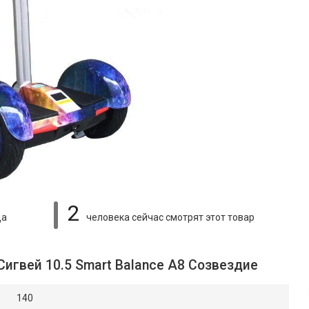
2
ца
человека сейчас смотрят
этот товар
Сигвей 10.5 Smart Balance A8 Созвездие
140