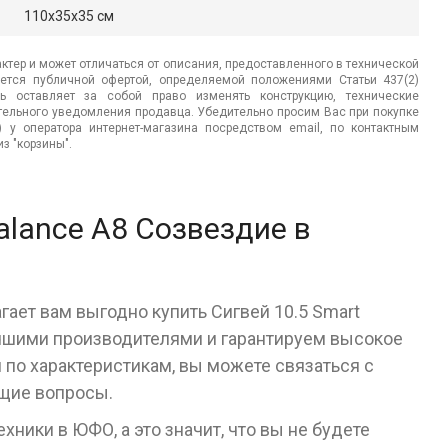
110x35x35 см
ктер и может отличаться от описания, предоставленного в технической
яется публичной офертой, определяемой положениями Статьи 437(2)
ь оставляет за собой право изменять конструкцию, технические
ительного уведомления продавца. Убедительно просим Вас при покупке
.) у оператора интернет-магазина посредством email, по контактным
з "корзины".
alance A8 Созвездие в
гает вам выгодно купить Сигвей 10.5 Smart
учшими производителями и гарантируем высокое
я по характеристикам, вы можете связаться с
ющие вопросы.
ники в ЮФО, а это значит, что вы не будете