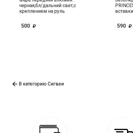
черная,бл/дальний свет,с
PRINCES
креплением на руль
вставк
500
590
В категорию Сигвеи