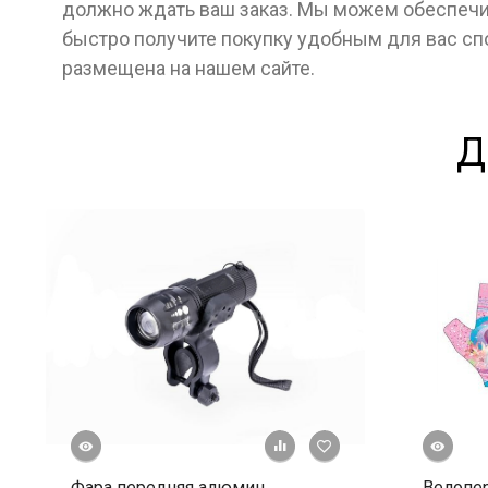
должно ждать ваш заказ. Мы можем обеспечит
быстро получите покупку удобным для вас с
размещена на нашем сайте.
Д
росмотр
Быстрый просмотр
+ К сравнению
В избранное
Фара передняя алюмин.
Велопер