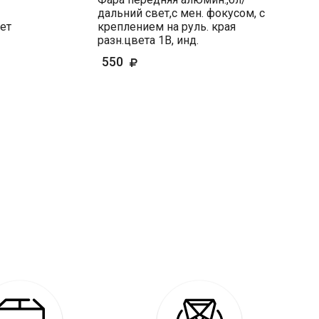
дальний свет,с мен. фокусом, с
ет
креплением на руль. края
разн.цвета 1В, инд.
550