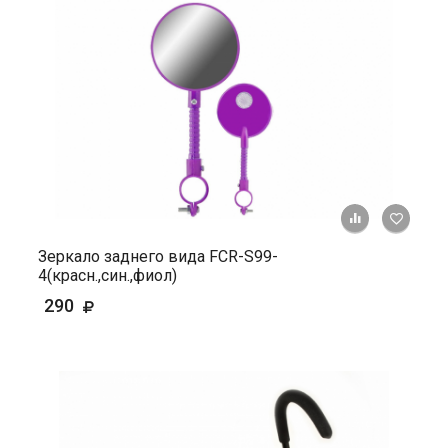
+ К ср
Зеркало заднего вида FCR-S99-
4(красн.,син.,фиол)
290