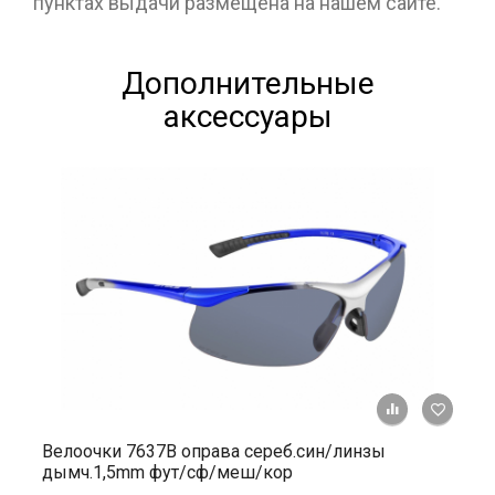
пунктах выдачи размещена на нашем сайте.
Дополнительные
аксессуары
+ К ср
Велоочки 7637В оправа сереб.син/линзы
дымч.1,5mm фут/сф/меш/кор