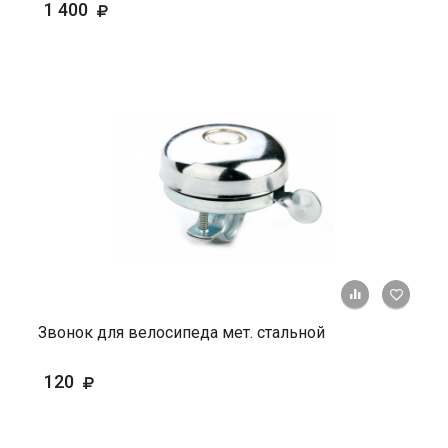
1 400
+ К ср
Звонок для велосипеда мет. стальной
120