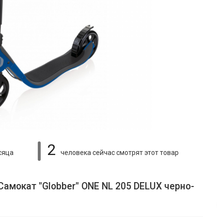
2
сяца
человека сейчас смотрят
этот товар
амокат "Globber" ONE NL 205 DELUX черно-