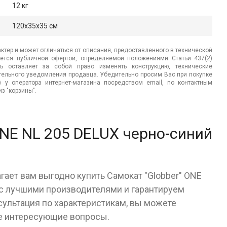
12 кг
120x35x35 см
ктер и может отличаться от описания, предоставленного в технической
яется публичной офертой, определяемой положениями Статьи 437(2)
ь оставляет за собой право изменять конструкцию, технические
ительного уведомления продавца. Убедительно просим Вас при покупке
.) у оператора интернет-магазина посредством email, по контактным
з "корзины".
ONE NL 205 DELUX черно-синий
гает вам выгодно купить Самокат "Globber" ONE
 с лучшими производителями и гарантируем
сультация по характеристикам, вы можете
се интересующие вопросы.