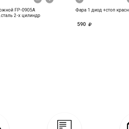
ножной FP-0905А
Фара 1 диод +стоп крас
.сталь 2-х цилиндр
590