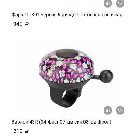
+ К ср
Фара FF-301 черная 6 диодов +стоп красный зад
340
+ К ср
Звонок 43R (04-флаг,07-цв син,08-цв фиол)
210