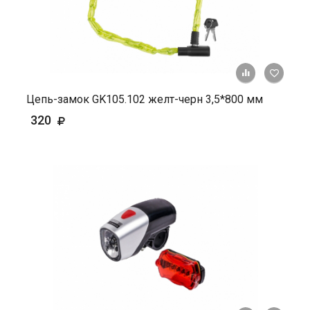
+ К ср
Цепь-замок GK105.102 желт-черн 3,5*800 мм
320