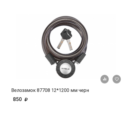
+ К ср
Велозамок 87708 12*1200 мм черн
850