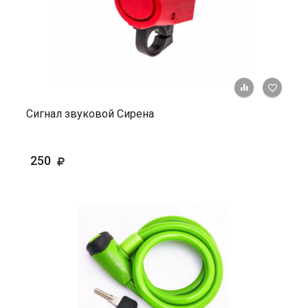
+ К ср
Сигнал звуковой Сирена
250