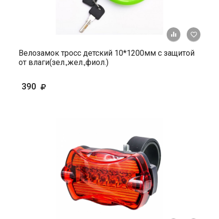
+ К ср
Велозамок тросс детский 10*1200мм c защитой
от влаги(зел.,жел.,фиол.)
390