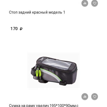
+ К ср
Стоп задний красный модель 1
170
+ К ср
Сумка на раму увелич.195*100*90мм.с