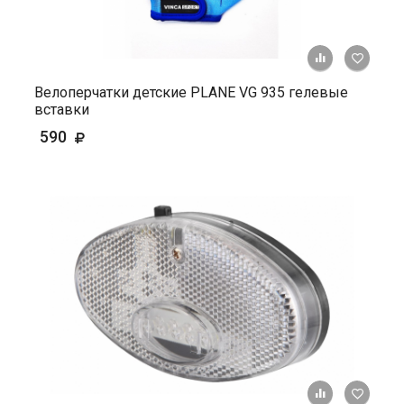
+ К ср
Велоперчатки детские PLANE VG 935 гелевые
вставки
590
+ К ср