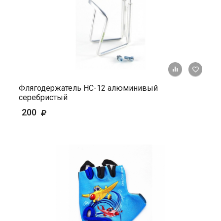
+ К ср
Флягодержатель HС-12 алюминивый
серебристый
200