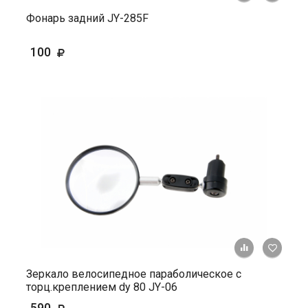
Фонарь задний JY-285F
100
+ К ср
Зеркало велосипедное параболическое с
торц.креплением dy 80 JY-06
590