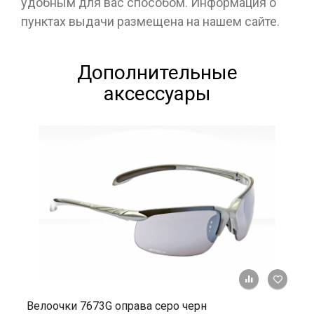
удобным для вас способом. Информация о
пунктах выдачи размещена на нашем сайте.
Дополнительные
аксессуары
+ К ср
Велоочки 7673G оправа серо черн