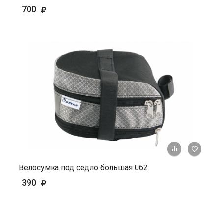
700
+ К ср
Велосумка под седло большая 062
390