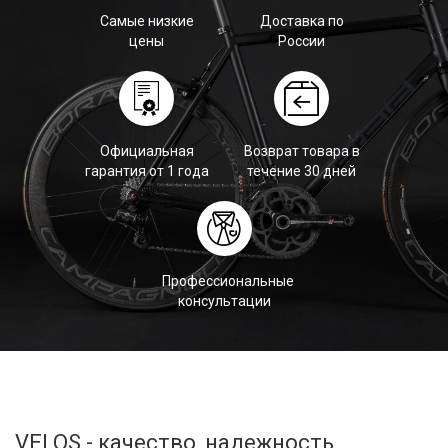
Самые низкие
Доставка по
цены
России
Официальная
Возврат товара в
гарантия от 1 года
течение 30 дней
Профессиональные
консультации
VELOS - качество, надежность,