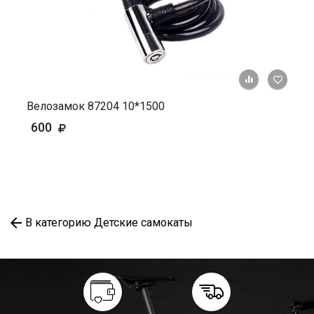
+ К ср
Велозамок 87204 10*1500
600
В категорию Детские самокаты