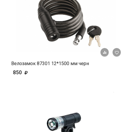
+ К ср
Велозамок 87301 12*1500 мм черн
850