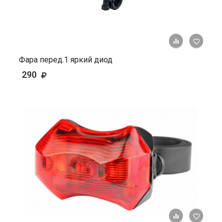
+ К ср
Фара перед.1 яркий диод
290
+ К ср