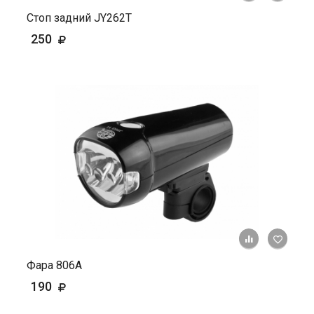
Стоп задний JY262T
250
+ К ср
Фара 806А
190