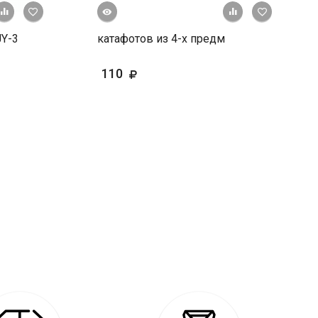
Быстрый просмотр
+ К сравнению
В избранное
+ К сравне
В и
JY-3
катафотов из 4-х предм
110