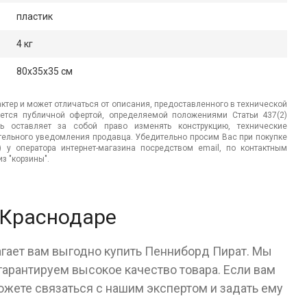
пластик
4 кг
80x35x35 см
ктер и может отличаться от описания, предоставленного в технической
яется публичной офертой, определяемой положениями Статьи 437(2)
ь оставляет за собой право изменять конструкцию, технические
ительного уведомления продавца. Убедительно просим Вас при покупке
.) у оператора интернет-магазина посредством email, по контактным
з "корзины".
 Краснодаре
агает вам выгодно купить Пенниборд Пират. Мы
арантируем высокое качество товара. Если вам
ожете связаться с нашим экспертом и задать ему