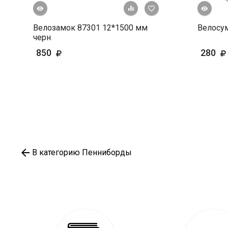
росмотр
Быстрый просмотр
+ К сравнению
В избранное
Велозамок 87301 12*1500 мм
Велосум
черн
850
280
В категорию Пенниборды