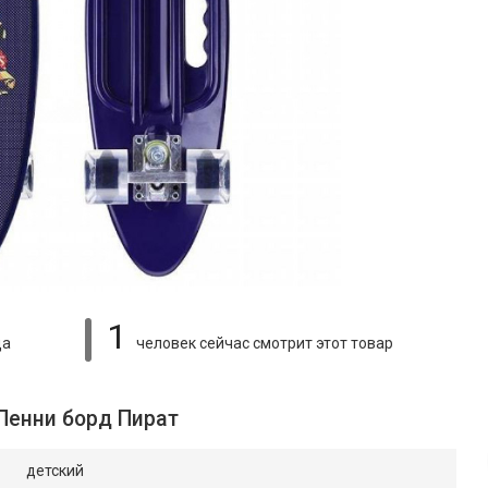
1
ца
человек сейчас смотрит
этот товар
Пенни борд Пират
детский