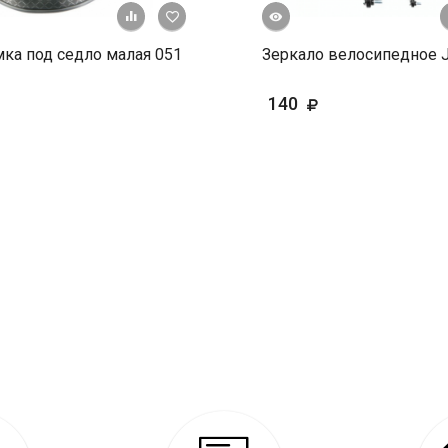
Быстрый просмотр
+ К сравнению
В избранное
ка под седло малая 051
Зеркало велосипедное 
140