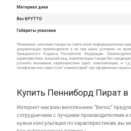
Материал деки
Вес БРУТТО
Габариты упаковки
*Внимание: описание товара на сайте носит информационный хара
документации производителя и ни при каких условиях не явл
Гражданского Кодекса Российской Федерации. Производител
характеристики, внешний вид, комплектацию товара без предвар
уточнять желаемые характеристики (цвет, комплектацию, и т.д
телефонам или через поле "комментарий" при оформлении заказа и
Купить Пенниборд Пират в
Интернет-магазин велотехники “Велос” предл
сотрудничаем с лучшими производителями и г
нужна консультация по характеристикам, вы м
все интересующие вопросы.