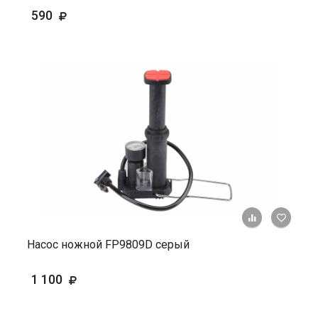
590
+ К ср
Насос ножной FP9809D серый
1 100