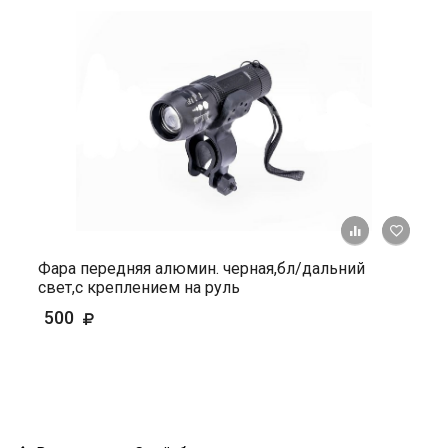
+ К ср
Фара передняя алюмин. черная,бл/дальний
свет,с креплением на руль
500