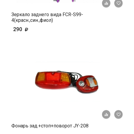
+ К ср
Зеркало заднего вида FCR-S99-
4(красн.,син.,фиол)
290
+ К ср
Фонарь зад.+стоп+поворот JY-208