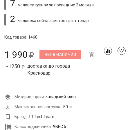
7
человек купили
за последние 2 месяца
2
человека сейчас смотрят
этот товар
Код товара: 1460
1 990
НЕТ В НАЛИЧИИ
1250
доставка до города
+
Краснодар
Метериал деки:
канадский клен
Максимальная нагрузка:
80 кг
Бренд:
TT TechTeam
Класс подшипника:
ABEC 5