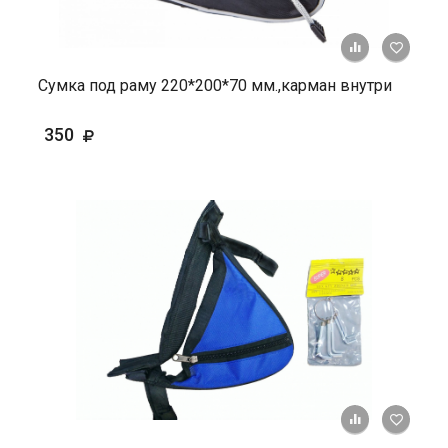
+ К ср
Сумка под раму 220*200*70 мм.,карман внутри
350
+ К ср