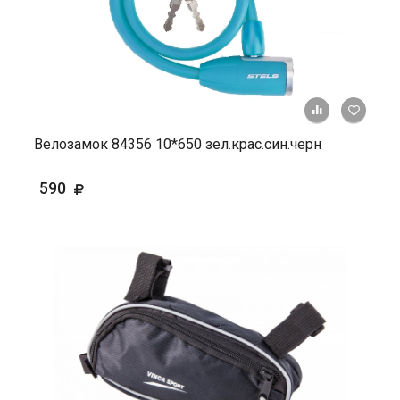
+ К ср
Велозамок 84356 10*650 зел.крас.син.черн
590