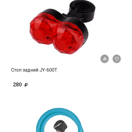
+ К ср
Стоп задний JY-600Т
280