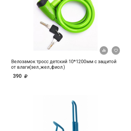
+ К ср
Велозамок тросс детский 10*1200мм c защитой
от влаги(зел.,жел.,фиол.)
390