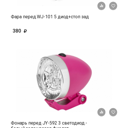
+ К ср
Фара перед.WJ-101 5 диод+стоп зад
380
+ К ср
Фонарь перед JY-592 3 светодиод.-