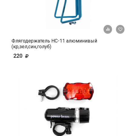
+ К ср
Флягодержатель HС-11 алюминивый
(кр,зел,син,голуб)
220