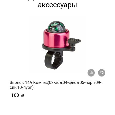
аксессуары
+ К ср
Звонок 14А Компас(02-зол,04-фиол,05-черн,09-
син,10-пурп)
100