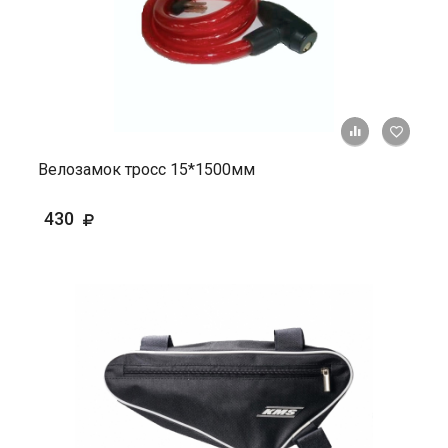
+ К ср
Велозамок тросс 15*1500мм
430