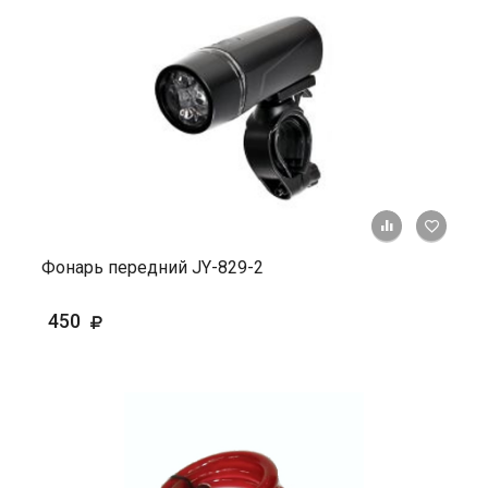
+ К ср
Фонарь передний JY-829-2
450