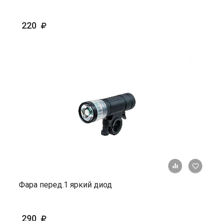
220
+ К ср
Фара перед.1 яркий диод
290