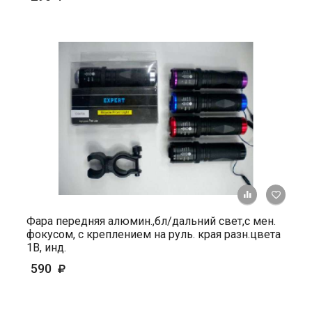
+ К ср
Фара передняя алюмин.,бл/дальний свет,с мен.
фокусом, с креплением на руль. края разн.цвета
1В, инд.
590