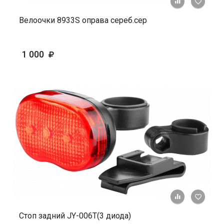
+ К ср
Велоочки 8933S оправа сереб.сер
1 000
+ К ср
Стоп задний JY-006Т(3 диода)