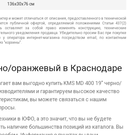
136x30x76 см
ктер и может отличаться от описания, предоставленного в технической
яется публичной офертой, определяемой положениями Статьи 437(2)
ь оставляет за собой право изменять конструкцию, технические
ительного уведомления продавца. Убедительно просим Вас при покупке
.) у оператора интернет-магазина посредством email, по контактным
з "корзины".
рно/оранжевый в Краснодаре
гает вам выгодно купить KMS MD 400 19" черно/
зводителями и гарантируем высокое качество
ктеристикам, вы можете связаться с нашим
просы.
ники в ЮФО, а это значит, что вы не будете
ь наличие большинства позиций из каталога. Вы
пособом. Информация о пунктах выдачи