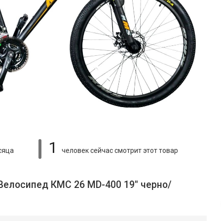
1
сяца
человек сейчас смотрит
этот товар
Велосипед КМС 26 MD-400 19" черно/