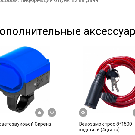
ополнительные аксессуа
Быстрый просмотр
+ К сравнению
В избранное
светозвуковой Сирена
Велозамок трос 8*1500
кодовый (4цвета)