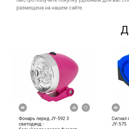
размещена на нашем сайте.
Д
росмотр
Быстрый просмотр
+ К сравнению
В избранное
Фонарь перед JY-592 3
Сигнал 
светодиод.-
JY-575