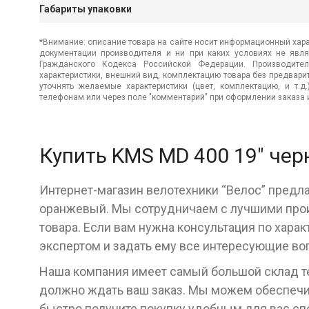
Габариты упаковки
*Внимание: описание товара на сайте носит информационный хара
документации производителя и ни при каких условиях не явл
Гражданского Кодекса Российской Федерации. Производител
характеристики, внешний вид, комплектацию товара без предвар
уточнять желаемые характеристики (цвет, комплектацию, и т.д
телефонам или через поле "комментарий" при оформлении заказа и
Купить KMS MD 400 19" че
Интернет-магазин велотехники “Велос” предла
оранжевый. Мы сотрудничаем с лучшими прои
товара. Если вам нужна консультация по хара
экспертом и задать ему все интересующие во
Наша компания имеет самый большой склад тех
должно ждать ваш заказ. Мы можем обеспечит
быстро получите покупку удобным для вас с