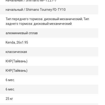
начальные / Shimano MF-TZ21-7
начальный / Shimano Tourney FD-TY10
Тип переднего тормоза: дисковый механический; Тип
заднего тормоза: дисковый механический
алюминиевый сплав
Kenda, 26x1.95
классическая
КНР(Тайвань)
КНР(Тайвань)
6 мес.
6 мес.
25 кг