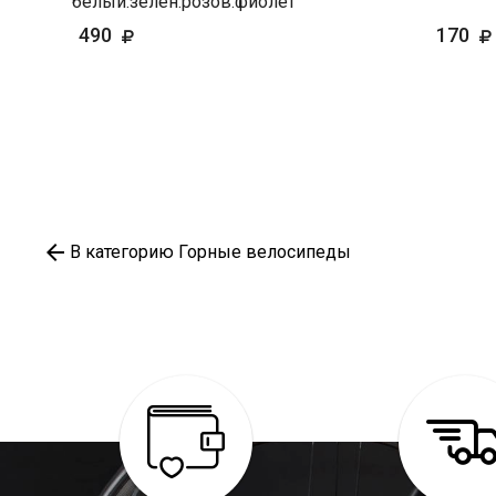
белый.зелен.розов.фиолет
490
170
В категорию Горные велосипеды