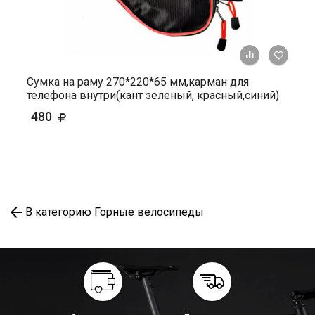
+ К ср
Сумка на раму 270*220*65 мм,карман для
телефона внутри(кант зеленый, красный,синий)
480
В категорию Горные велосипеды