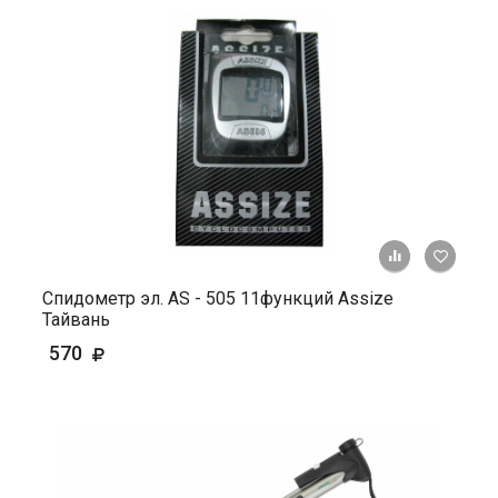
+ К ср
Спидометр эл. AS - 505 11функций Assize
Тайвань
570