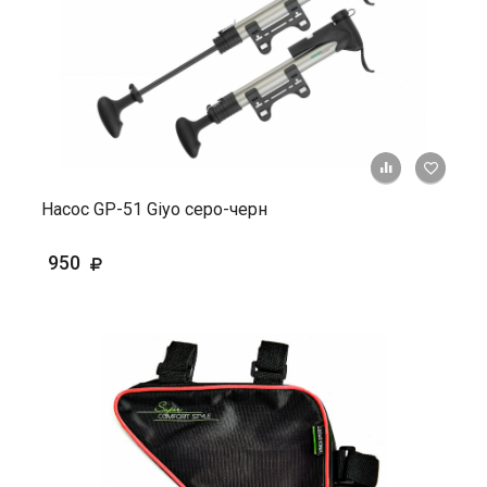
+ К ср
Насос GP-51 Giyo серо-черн
950