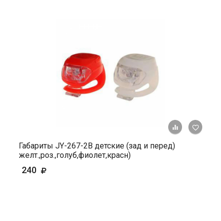
+ К ср
Габариты JY-267-2В детские (зад и перед)
желт.,роз.,голуб,фиолет,красн)
240