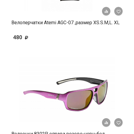
+ К ср
Велоперчатки Atemi AGC-07 ,размер XS.S.М,L. ХL
480
+ К ср
Велоочки 8302Р оправа розово-черн-бел