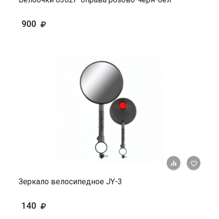
900
+ К ср
Зеркало велосипедное JY-3
140