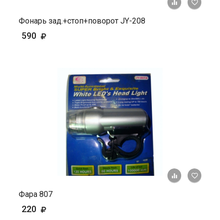
+ К ср
Фонарь зад.+стоп+поворот JY-208
590
+ К ср
Фара 807
220