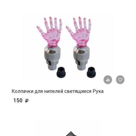
+ К ср
Колпачки для нипелей светящиеся Рука
150