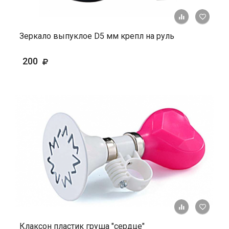
+ К ср
Зеркало выпуклое D5 мм крепл на руль
200
+ К ср
Клаксон пластик груша "сердце"