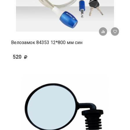
+ К ср
Велозамок 84353 12*800 мм син
520