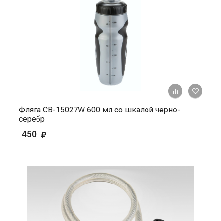
+ К ср
Фляга СВ-15027W 600 мл со шкалой черно-
серебр
450