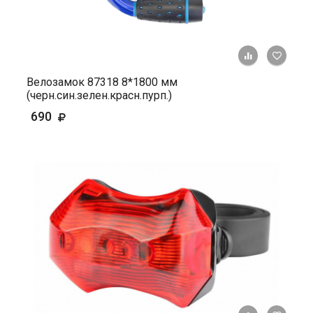
+ К ср
Велозамок 87318 8*1800 мм
(черн.син.зелен.красн.пурп.)
690