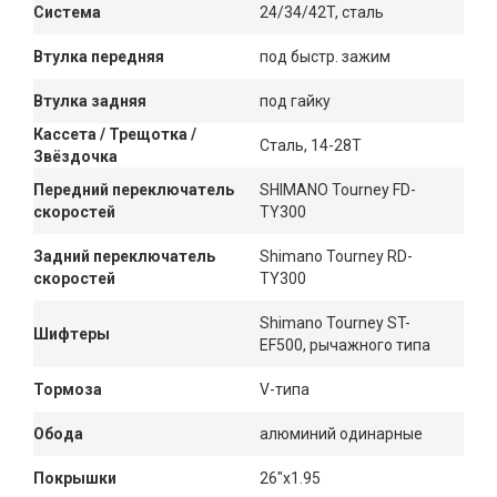
Система
24/34/42T, сталь
Втулка передняя
под быстр. зажим
Втулка задняя
под гайку
Кассета / Трещотка /
Сталь, 14-28Т
Звёздочка
Передний переключатель
SHIMANO Tourney FD-
скоростей
TY300
Задний переключатель
Shimano Tourney RD-
скоростей
TY300
Shimano Tourney ST-
Шифтеры
EF500, рычажного типа
Тормоза
V-типа
Обода
алюминий одинарные
Покрышки
26"x1.95