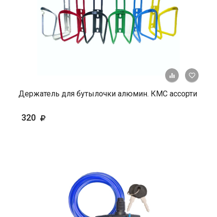
+ К ср
Держатель для бутылочки алюмин. КМС ассорти
320