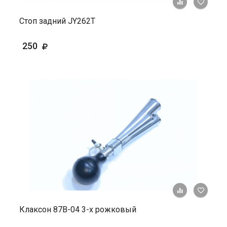
+ К ср
Стоп задний JY262T
250
+ К ср
Клаксон 87В-04 3-х рожковый