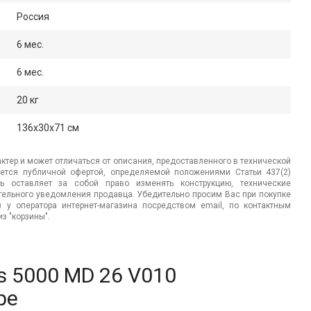
Россия
6 мес.
6 мес.
20 кг
136x30x71 см
ктер и может отличаться от описания, предоставленного в технической
яется публичной офертой, определяемой положениями Статьи 437(2)
ь оставляет за собой право изменять конструкцию, технические
ительного уведомления продавца. Убедительно просим Вас при покупке
.) у оператора интернет-магазина посредством email, по контактным
з "корзины".
s 5000 MD 26 V010
ре