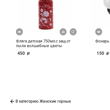
росмотр
Быстрый просмотр
+ К сравнению
В избранное
Фляга детская 750мл.с защ.от
Фонарь 
пыли волшебные цветы
450
150
В категорию Женские горные