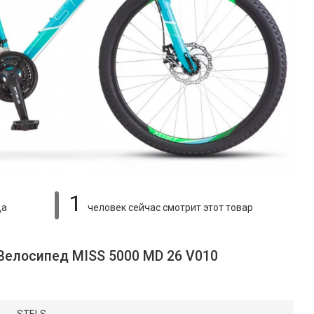
1
ца
человек сейчас смотрит
этот товар
 Велосипед MISS 5000 MD 26 V010
STELS