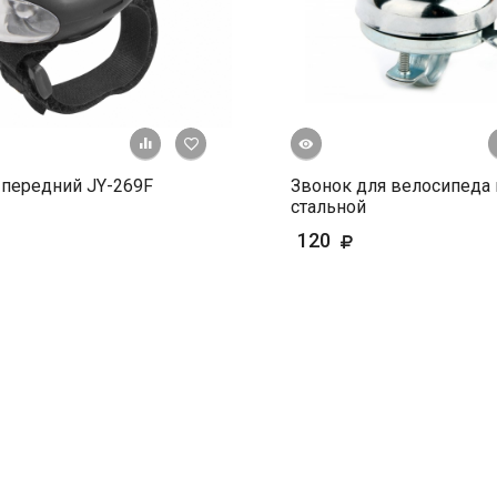
Быстрый просмотр
+ К сравнению
В избранное
передний JY-269F
Звонок для велосипеда 
стальной
120