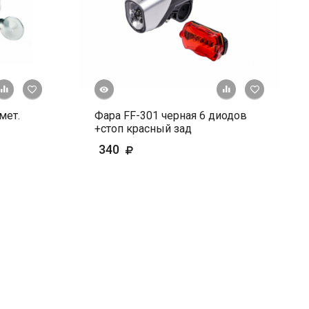
Быстрый просмотр
+ К сравнению
В избранное
+ К сравне
В и
мет.
Фара FF-301 черная 6 диодов
+стоп красный зад
340