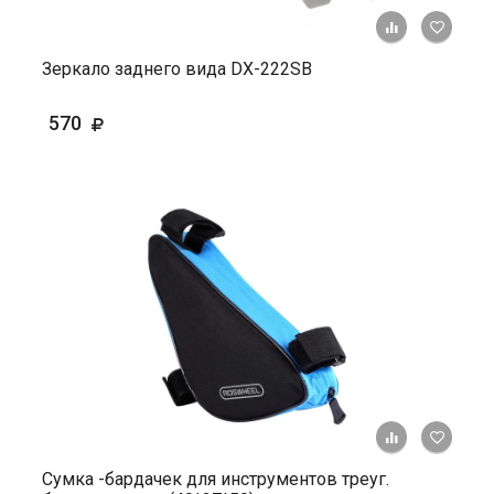
+ К ср
Зеркало заднего вида DX-222SB
570
+ К ср
Сумка -бардачек для инструментов треуг.