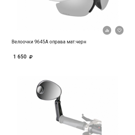
+ К ср
Велоочки 9645А оправа мат.черн
1 650