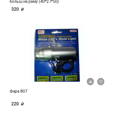
больш.на раму (40*27*50)
320
+ К ср
Фара 807
220