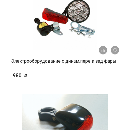
+ К ср
Электрооборудование с динам.пере и зад фары
980