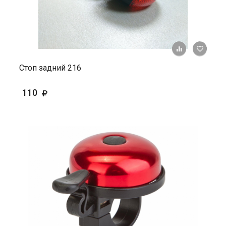
+ К ср
Стоп задний 216
110