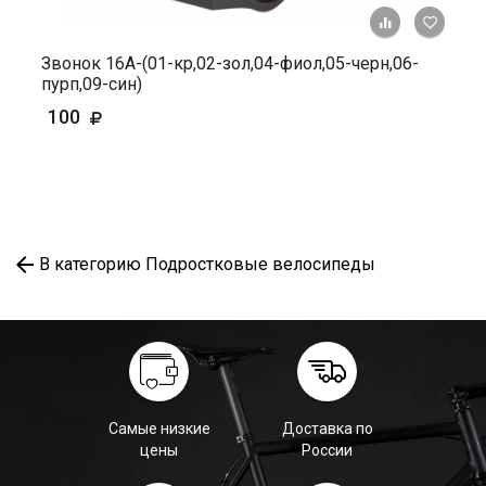
+ К ср
Звонок 16А-(01-кр,02-зол,04-фиол,05-черн,06-
пурп,09-син)
100
В категорию Подростковые велосипеды
Самые низкие
Доставка по
цены
России