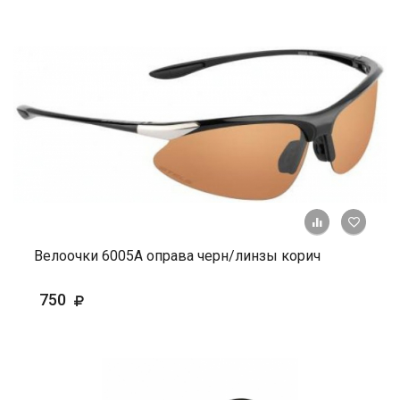
+ К ср
Велоочки 6005А оправа черн/линзы корич
750